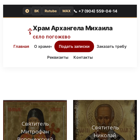
📞 +7 (904) 559-04-14
ВК
Rutube
MAX
Храм Архангела Михаила
☦
СЕЛО ПОГОЖЕВО
Главная
О храме
Подать записки
Заказать требу
▾
Реквизиты
Контакты
Святитель
Святитель
Митрофан
Николай
Воронежский