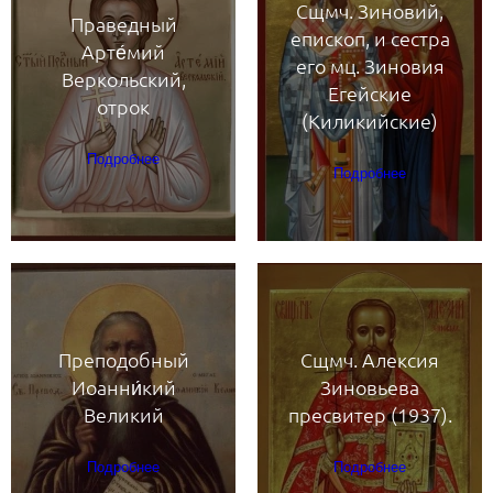
Сщмч. Зиновий,
Праведный
епископ, и сестра
Арте́мий
его мц. Зиновия
Веркольский,
Егейские
отрок
(Киликийские)
Подробнее
Подробнее
Преподобный
Сщмч. Алексия
Иоанни́кий
Зиновьева
Великий
пресвитер (1937).
Подробнее
Подробнее