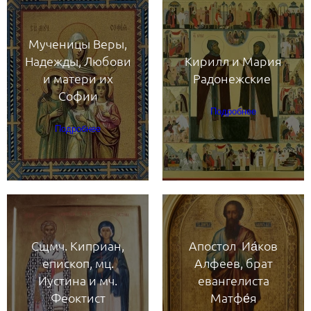
Мученицы Веры
,
Надежды, Любови
Кирилл и Мария
и матери их
Радонежские
Софии
Подробнее
Подробнее
Сщмч. Киприан,
Апостол Иа́ков
епископ, мц.
Алфеев, брат
Иустина и мч.
евангелиста
Феоктист
Матфе́я