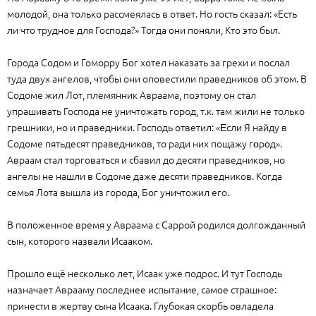
молодой, она только рассмеялась в ответ. Но гость сказал: «Есть
ли что трудное для Господа?» Тогда они поняли, Кто это был.
Города Содом и Гоморру Бог хотел наказать за грехи и послал
туда двух ангелов, чтобы они оповестили праведников об этом. В
Содоме жил Лот, племянник Авраама, поэтому он стал
упрашивать Господа не уничтожать город, т.к. там жили не только
грешники, но и праведники. Господь ответил: «Εсли Я найду в
Содоме пятьдесят праведникοв, то ради них пощажу гοрοд».
Авраам стал торговаться и сбавил до десяти праведников, но
ангелы не нашли в Содоме даже десяти праведников. Когда
семья Лота вышла из города, Бог уничтожил его.
В положенное время у Авраама с Саррой родился долгожданный
сын, которого назвали Исааком.
Прошло ещё несколько лет, Исаак уже подрос. И тут Господь
назначает Аврааму последнее испытание, самое страшное:
принести в жертву сына Исаака. Глубокая скорбь овладела