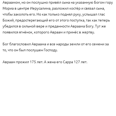
Авраамом, но он послушно привёл сына на указанную Богом гору
Мориа в центре Иерусалима, разложил костёр и связал сына,
чтобы заколоть его. Но как только поднял руку, услышал глас
Божий, предостерегающий его от этого поступка, так как теперь
убедился в сильной вере и преданности Авраама Богу. Тут же
появился ягнёнок, которого Авраам и принёс в жертву.
Бог благословил Авраама и все народы земли от его семени за
то, что он был послушен Господу.
Авраам прожил 175 лет. А жена его Сарра 127 лет.