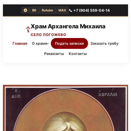
📞 +7 (904) 559-04-14
ВК
Rutube
MAX
Храм Архангела Михаила
☦
СЕЛО ПОГОЖЕВО
Главная
О храме
Подать записки
Заказать требу
▾
Реквизиты
Контакты