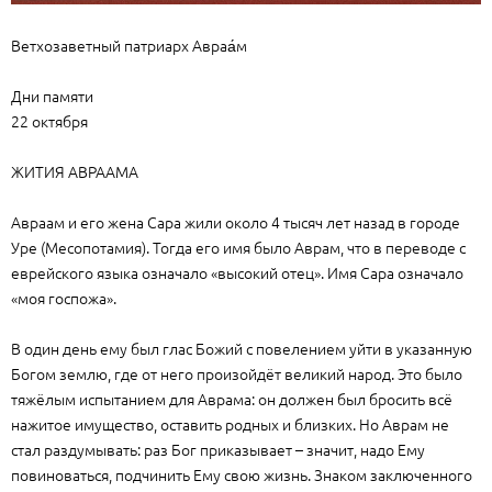
Ветхозаветный патриарх Авраа́м
Дни памяти
22 октября
ЖИТИЯ АВРААМА
Авраам и его жена Сара жили около 4 тысяч лет назад в городе
Уре (Месопотамия). Тогда его имя было Аврам, что в переводе с
еврейского языка означало «высокий отец». Имя Сара означало
«моя госпожа».
В один день ему был глас Божий с повелением уйти в указанную
Богом землю, где от него произойдёт великий народ. Это было
тяжёлым испытанием для Аврама: он должен был бросить всё
нажитое имущество, оставить родных и близких. Но Аврам не
стал раздумывать: раз Бог приказывает – значит, надо Ему
повиноваться, подчинить Ему свою жизнь. Знаком заключенного