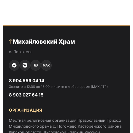
☦
Михайловский Храм
с. Погожево
RU
MAX
8 904 559 04 14
Звоните с 12:00 до 18:00, пишите в любое время (MAX / ТГ)
8 903 027 64 15
ОРГАНИЗАЦИЯ
Местная религиозная организация Православный Приход
Михайловского храма с. Погожево Касторенского района
Курской области Щигровской Епархии Русской