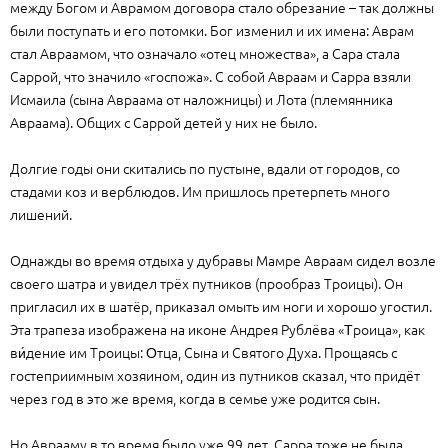
между Богом и Аврамом договора стало обрезание – так должны
были поступать и его потомки. Бог изменил и их имена: Аврам
стал Авраамом, что означало «отец множества», а Сара стала
Саррой, что значило «госпожа». С собой Авраам и Сарра взяли
Исмаила (сына Авраама от наложницы) и Лота (племянника
Авраама). Общих с Саррой детей у них не было.
Долгие годы они скитались по пустыне, вдали от городов, со
стадами коз и верблюдов. Им пришлось претерпеть много
лишений.
Однажды во время отдыха у дубравы Мамре Авраам сидел возле
своего шатра и увидел трёх путников (прообраз Троицы). Он
пригласил их в шатёр, приказал омыть им ноги и хорошо угостил.
Эта трапеза изображена на иконе Андрея Рублёва «Τроица», как
ви́дение им Троицы: Οтца, Сына и Святого Духа. Прощаясь с
гостеприимным хозяином, один из путников сказал, что придёт
через год в это же время, когда в семье уже родится сын.
Но Аврааму в то время было уже 99 лет, Сарра тоже не была