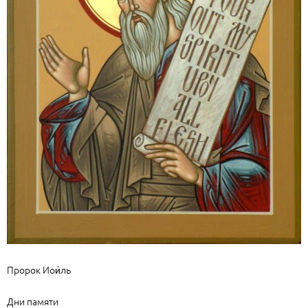
Пророк Иои́ль
Дни памяти