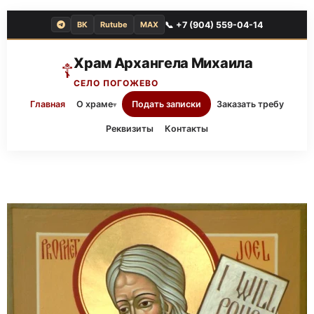
📞 +7 (904) 559-04-14
ВК
Rutube
MAX
Храм Архангела Михаила
☦
СЕЛО ПОГОЖЕВО
Главная
О храме
Подать записки
Заказать требу
▾
Реквизиты
Контакты