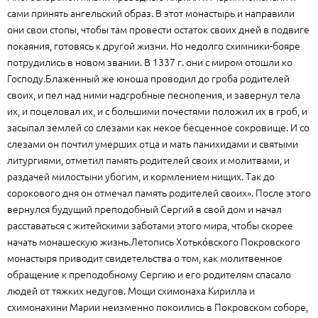
сами принять ангельский образ. В этот монастырь и направили
они свои стопы, чтобы там провести остаток своих дней в подвиге
покаяния, готовясь к другой жизни. Но недолго схимники-бояре
потрудились в новом звании. В 1337 г. они с миром отошли ко
Господу.Блаженный же юноша проводил до гроба родителей
своих, и пел над ними надгробные песнопения, и завернул тела
их, и поцеловал их, и с большими почестями положил их в гроб, и
засыпал землей со слезами как некое бесценное сокровище. И со
слезами он почтил умерших отца и мать панихидами и святыми
литургиями, отметил память родителей своих и молитвами, и
раздачей милостыни убогим, и кормлением нищих. Так до
сорокового дня он отмечал память родителей своих». После этого
вернулся будущий преподобный Сергий в свой дом и начал
расставаться с житейскими заботами этого мира, чтобы скорее
начать монашескую жизнь.Летопись Хотько́вского Покровского
монастыря приводит свидетельства о том, как молитвенное
обращение к преподобному Сергию и его родителям спасало
людей от тяжких недугов. Мощи схимонаха Кирилла и
схимонахини Марии неизменно покоились в Покровском соборе,