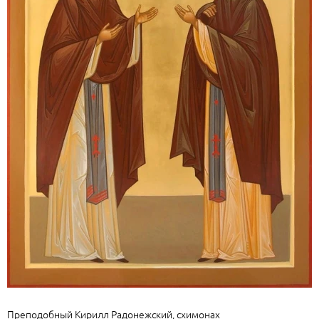
Преподобный Кирилл Радонежский, схимонах