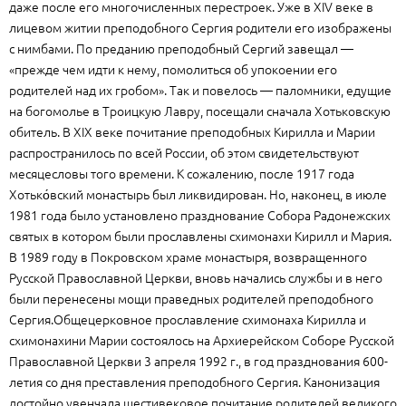
даже после его многочисленных перестроек. Уже в XIV веке в
лицевом житии преподобного Сергия родители его изображены
с нимбами. По преданию преподобный Сергий завещал —
«прежде чем идти к нему, помолиться об упокоении его
родителей над их гробом». Так и повелось — паломники, едущие
на богомолье в Троицкую Лавру, посещали сначала Хотьковскую
обитель. В XIX веке почитание преподобных Кирилла и Марии
распространилось по всей России, об этом свидетельствуют
месяцесловы того времени. К сожалению, после 1917 года
Хотько́вский монастырь был ликвидирован. Но, наконец, в июле
1981 года было установлено празднование Собора Радонежских
святых в котором были прославлены схимонахи Кирилл и Мария.
В 1989 году в Покровском храме монастыря, возвращенного
Русской Православной Церкви, вновь начались службы и в него
были перенесены мощи праведных родителей преподобного
Сергия.Общецерковное прославление схимонаха Кирилла и
схимонахини Марии состоялось на Архиерейском Соборе Русской
Православной Церкви 3 апреля 1992 г., в год празднования 600-
летия со дня преставления преподобного Сергия. Канонизация
достойно увенчала шестивековое почитание родителей великого