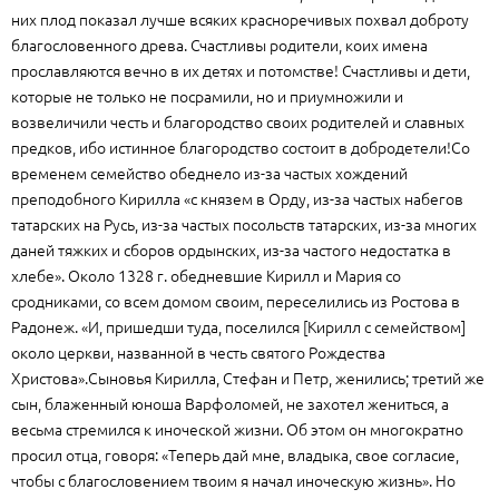
них плод показал лучше всяких красноречивых похвал доброту
благословенного древа. Счастливы родители, коих имена
прославляются вечно в их детях и потомстве! Счастливы и дети,
которые не только не посрамили, но и приумножили и
возвеличили честь и благородство своих родителей и славных
предков, ибо истинное благородство состоит в добродетели!Со
временем семейство обеднело из-за частых хождений
преподобного Кирилла «с князем в Орду, из-за частых набегов
татарских на Русь, из-за частых посольств татарских, из-за многих
даней тяжких и сборов ордынских, из-за частого недостатка в
хлебе». Около 1328 г. обедневшие Кирилл и Мария со
сродниками, со всем домом своим, переселились из Ростова в
Радонеж. «И, пришедши туда, поселился [Кирилл с семейством]
около церкви, названной в честь святого Рождества
Христова».Сыновья Кирилла, Стефан и Петр, женились; третий же
сын, блаженный юноша Варфоломей, не захотел жениться, а
весьма стремился к иноческой жизни. Об этом он многократно
просил отца, говоря: «Теперь дай мне, владыка, свое согласие,
чтобы с благословением твоим я начал иноческую жизнь». Но