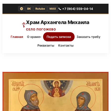
📞 +7 (904) 559-04-14
ВК
Rutube
MAX
Храм Архангела Михаила
☦
СЕЛО ПОГОЖЕВО
Главная
О храме
Подать записки
Заказать требу
▾
Реквизиты
Контакты