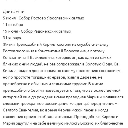
Дни памяти
5 июня - Собор Ростово-Ярославских святых
11 октября
19 июля - Собор Радонежских святых
31 января
Жития Преподобный Кирилл состоял на службе сначала у
Ростовского князя Константина II Борисовича, а потом у
Константина III Васильевича, которых он, как один из самых
близких к ним людей, не раз сопровождал в Золотую Орду. Св.
Кирилл владел достаточным по своему положению состоянием,
но по простоте тогдашних нравов, живя в деревне, не
пренебрегал и обычными сельскими трудами.В житии
преподобного Сергия повествуется о том, что за Божественной
литургией еще до рождения сына праведная Мария и молящиеся
слышали троекратное восклицание младенца: перед чтением
Святого Евангелия, во время Херувимской песни и когда
священник произнес «Святая святым». Преподобные Кирилл и
Мария ощутили на себе великую милость Божию, их благочестие