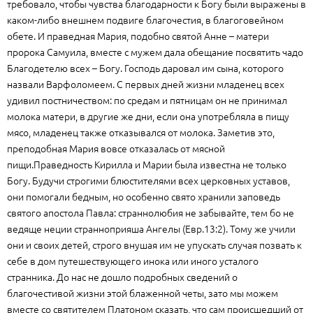
требовало, чтобы чувства благодарности к Богу были выражены в
каком-либо внешнем подвиге благочестия, в благоговейном
обете. И праведная Мария, подобно святой Анне – матери
пророка Самуила, вместе с мужем дала обещание посвятить чадо
Благодетелю всех – Богу. Господь даровал им сына, которого
назвали Варфоломеем. С первых дней жизни младенец всех
удивил постничеством: по средам и пятницам он не принимал
молока матери, в другие же дни, если она употребляла в пищу
мясо, младенец также отказывался от молока. Заметив это,
преподобная Мария вовсе отказалась от мясной
пищи.Праведность Кирилла и Марии была известна не только
Богу. Будучи строгими блюстителями всех церковных уставов,
они помогали бедным, но особенно свято хранили заповедь
святого апостола Павла: страннолюбия не забывайте, тем бо не
ведяще неции странноприяша Ангелы (Евр.13:2). Тому же учили
они и своих детей, строго внушая им не упускать случая позвать к
себе в дом путешествующего инока или иного усталого
странника. До нас не дошло подробных сведений о
благочестивой жизни этой блаженной четы, зато мы можем
вместе со святителем Платоном сказать, что сам происшедший от