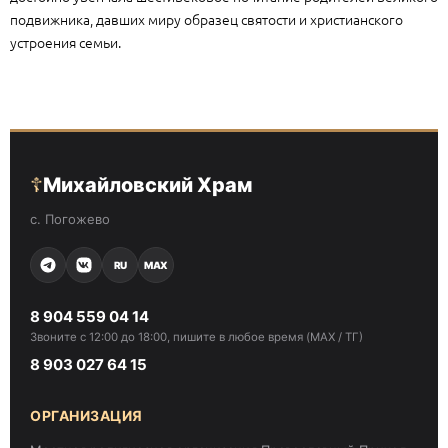
подвижника, давших миру образец святости и христианского
устроения семьи.
☦
Михайловский Храм
с. Погожево
RU
MAX
8 904 559 04 14
Звоните с 12:00 до 18:00, пишите в любое время (MAX / ТГ)
8 903 027 64 15
ОРГАНИЗАЦИЯ