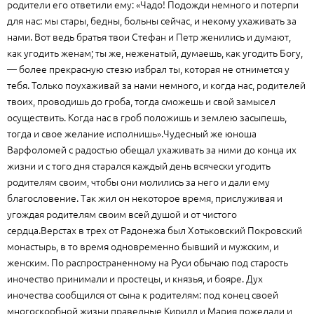
родители его ответили ему: «Чадо! Подожди немного и потерпи
для нас: мы стары, бедны, больны сейчас, и некому ухаживать за
нами. Вот ведь братья твои Стефан и Петр женились и думают,
как угодить женам; ты же, неженатый, думаешь, как угодить Богу,
— более прекрасную стезю избрал ты, которая не отнимется у
тебя. Только поухаживай за нами немного, и когда нас, родителей
твоих, проводишь до гроба, тогда сможешь и свой замысел
осуществить. Когда нас в гроб положишь и землею засыпешь,
тогда и свое желание исполнишь».Чудесный же юноша
Варфоломей с радостью обещал ухаживать за ними до конца их
жизни и с того дня старался каждый день всячески угодить
родителям своим, чтобы они молились за него и дали ему
благословение. Так жил он некоторое время, прислуживая и
угождая родителям своим всей душой и от чистого
сердца.Верстах в трех от Радонежа был Хотьковский Покровский
монастырь, в то время одновременно бывший и мужским, и
женским. По распространенному на Руси обычаю под старость
иночество принимали и простецы, и князья, и бояре. Дух
иночества сообщился от сына к родителям: под конец своей
многоскорбной жизни праведные Кирилл и Мария пожелали и