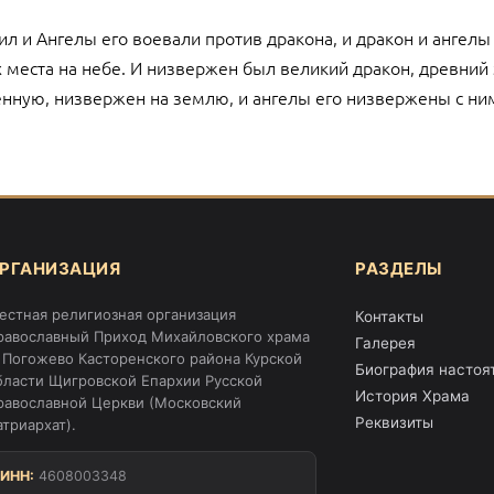
л и Ангелы его воевали против дракона, и дракон и ангелы 
их места на небе. И низвержен был великий дракон, древни
нную, низвержен на землю, и ангелы его низвержены с ни
РГАНИЗАЦИЯ
РАЗДЕЛЫ
естная религиозная организация
Контакты
равославный Приход Михайловского храма
Галерея
. Погожево Касторенского района Курской
Биография настоя
бласти Щигровской Епархии Русской
История Храма
равославной Церкви (Московский
Реквизиты
атриархат).
ИНН:
4608003348