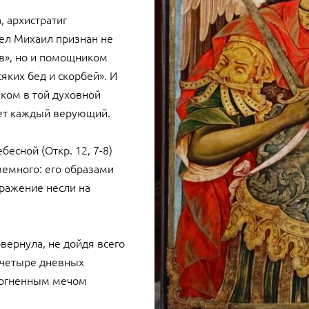
, архистратиг
ел Михаил признан не
ов», но и помощником
яких бед и скорбей». И
иком в той духовной
дет каждый верующий.
бесной (Откр. 12, 7-8)
земного: его образами
ражение несли на
вернула, не дойдя всего
 (четыре дневных
а огненным мечом