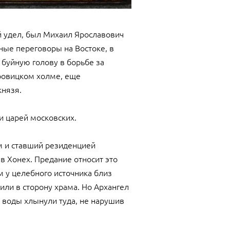
й удел, был Михаил Ярославович
жные переговоры на Востоке, в
 буйную голову в борьбе за
оровицком холме, еще
князя.
и царей московских.
м и ставший резиденцией
в Хонех. Предание относит это
м у целебного источника близ
или в сторону храма. Но Архангел
 воды хлынули туда, не нарушив