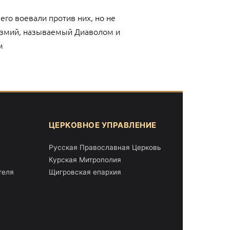
его воевали против них, но не
й змий, называемый Диаволом и
м
ЦЕРКОВНОЕ УПРАВЛЕНИЕ
Русская Православная Церковь
Курская Митрополия
теля
Щигровская епархия