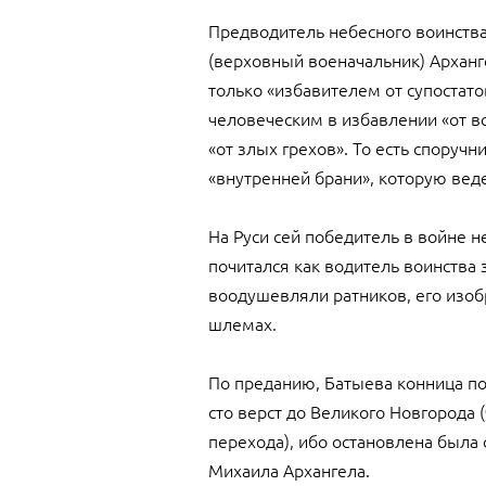
Предводитель небесного воинства
(верховный военачальник) Арханг
только «избавителем от супостат
человеческим в избавлении «от вс
«от злых грехов». То есть споручн
«внутренней брани», которую ве
На Руси сей победитель в войне не
почитался как водитель воинства 
воодушевляли ратников, его изоб
шлемах.
По преданию, Батыева конница по
сто верст до Великого Новгорода
перехода), ибо остановлена был
Михаила Архангела.