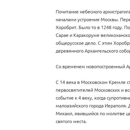
Почитание небесного архистратиг
началами устроения Москвы. Пер
Хоробрит. Было то в 1248 году. П
Сарае и Каракоруме великоханско
общерусское дело. С этим Хоробр
деревянного Архангельского собор
Со временем новопостроенный Арх
С 14 века в Московском Кремле 
первосвятителей Московских и все
событие к 4 веку, когда супроти
малоазийского города Иераполя. Д
Михаил, явившийся по молитве це
святого места.