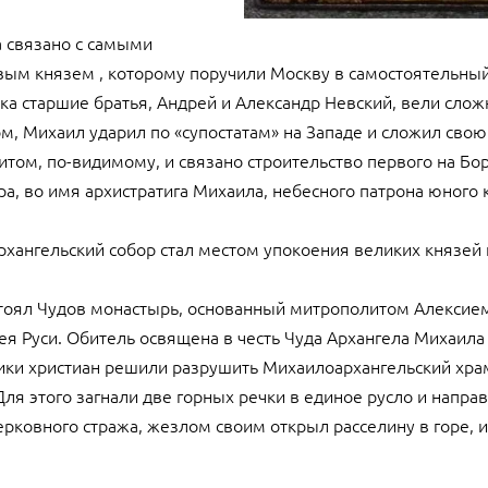
а связано с самыми
вым князем , которому поручили Москву в самостоятельны
ока старшие братья, Андрей и Александр Невский, вели сло
м, Михаил ударил по «супостатам» на Западе и сложил свою
итом, по-видимому, и связано строительство первого на Б
а, во имя архистратига Михаила, небесного патрона юного 
ангельский собор стал местом упокоения великих князей 
стоял Чудов монастырь, основанный митрополитом Алексие
я Руси. Обитель освящена в честь Чуда Архангела Михаила 
вники христиан решили разрушить Михаилоархангельский хра
ля этого загнали две горных речки в единое русло и направ
рковного стража, жезлом своим открыл расселину в горе, и