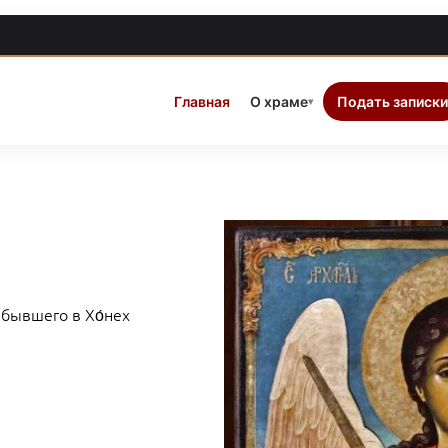
Главная
О храме
Подать записки
▾
 бывшего в Хо́нех