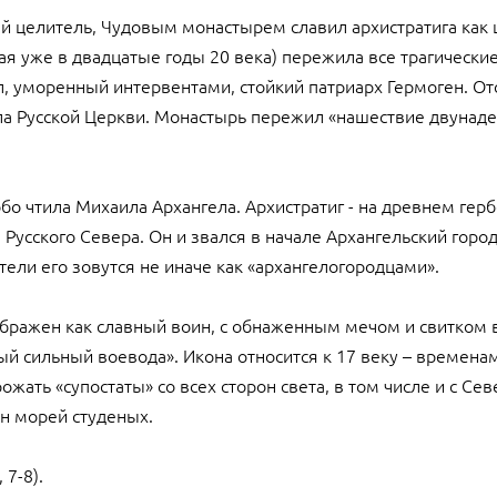
й целитель, Чудовым монастырем славил архистратига как 
ная уже в двадцатые годы 20 века) пережила все трагическ
ил, уморенный интервентами, стойкий патриарх Гермоген. 
ола Русской Церкви. Монастырь пережил «нашествие двунад
обо чтила Михаила Архангела. Архистратиг - на древнем гер
 Русского Севера. Он и звался в начале Архангельский город
ели его зовутся не иначе как «архангелогородцами».
бражен как славный воин, с обнаженным мечом и свитком в 
й сильный воевода». Икона относится к 17 веку – временам
жать «супостаты» со всех сторон света, в том числе и с Сев
н морей студеных.
 7-8).