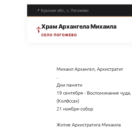
📍 Курская обл., с. Погожево
Храм Архангела Михаила
☦
СЕЛО ПОГОЖЕВО
Михаил Архангел, Архистратиг
.
Дни памяти
19 сентября - Воспоминание чуда,
(Коло́ссах)
21 ноября-собор
Житие Архистратига Михаила