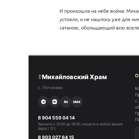
И произошла на небе война: Михаи
устояли, и не нашлось уже для н
сатаною, обольщающий всю вселе
О
☦
Михайловский Храм
с. Погожево
М
П
с
RU
MAX
о
П
8 904 559 04 14
П
Звоните с 12:00 до 18:00, пишите в любое время
(MAX / ТГ)
8 903 027 64 15