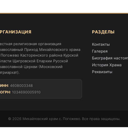
РГАНИЗАЦИЯ
РАЗДЕЛЫ
естная религиозная организация
Контакты
равославный Приход Михайловского храма
Галерея
. Погожево Касторенского района Курской
Биография настоя
бласти Щигровской Епархии Русской
История Храма
равославной Церкви (Московский
Реквизиты
атриархат).
ИНН:
4608003348
ОГРН:
1034690005910
© 2026 Михайловский храм с. Погожево. Все права защищены.