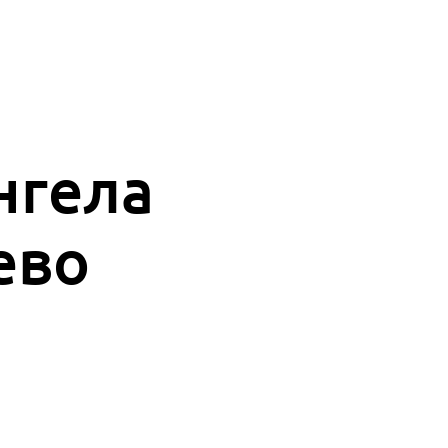
нгела
жево