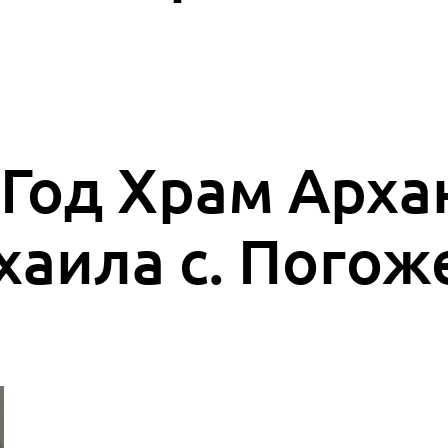
 Год Храм Арха
аила с. Пого