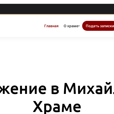
Главная
О храме
Подать записки
▾
жение в Миха
Храме