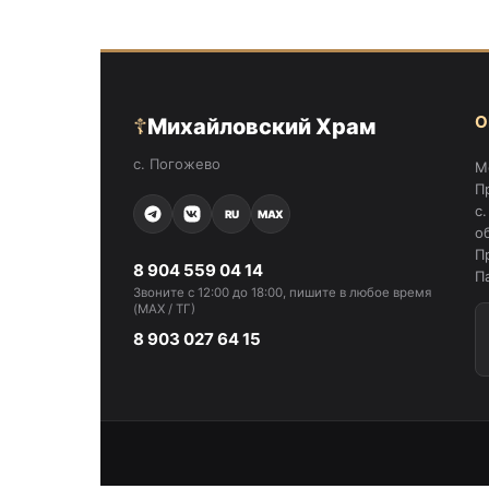
О
☦
Михайловский Храм
с. Погожево
М
П
с
RU
MAX
о
П
8 904 559 04 14
П
Звоните с 12:00 до 18:00, пишите в любое время
(MAX / ТГ)
8 903 027 64 15