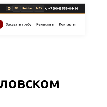
📞 +7 (904) 559-04-14
ВК
Rutube
MAX
Заказать требу
Реквизиты
Контакты
йловском