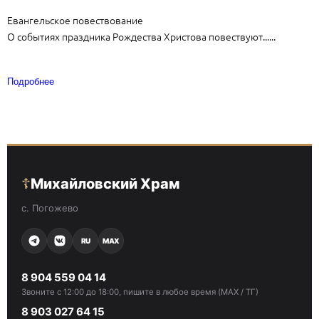
Евангельское повествование
О событиях праздника Рождества Христова повествуют......
Подробнее
☦
Михайловский Храм
с. Погожево
RU
MAX
8 904 559 04 14
Звоните с 12:00 до 18:00, пишите в любое время (MAX / ТГ)
8 903 027 64 15