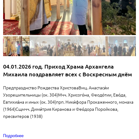
04.01.2026 год. Приход Храма Архангела
Михаила поздравляет всех с Воскресным днём
Предпразднство Рождества ХристоваВмц. Анастаси́и
Узорешительницы (ок. 304)Мчч. Хрисого́на, Феодо́тии, Ево́да,
Евтихиа́на и иных (ок. 304)прп. Ники́фора Прокаженного, монаха
(1964)Сщмчч. Дими́трия Киранова и Фео́дора Поройкова,
пресвитеров (1938)
Подробнее