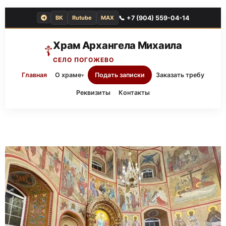
📞 +7 (904) 559-04-14
ВК
Rutube
MAX
Храм Архангела Михаила
☦
СЕЛО ПОГОЖЕВО
Главная
О храме
Подать записки
Заказать требу
▾
Реквизиты
Контакты