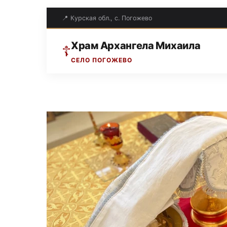
📍 Курская обл., с. Погожево
Храм Архангела Михаила
☦
СЕЛО ПОГОЖЕВО