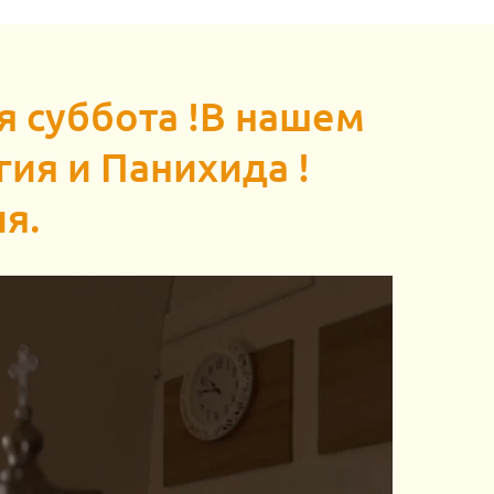
я суббота !В нашем
ия и Панихида !
я.