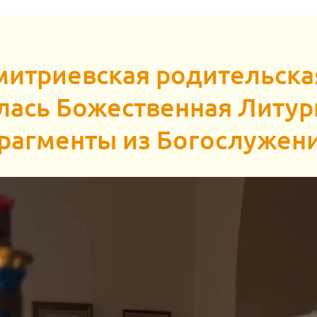
имитриевская родительска
ась Божественная Литург
рагменты из Богослужени