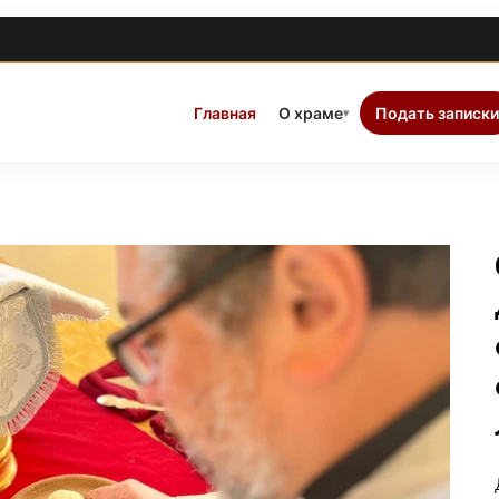
Главная
О храме
Подать записки
▾