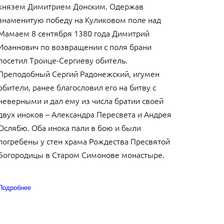
князем Димитрием Донским. Одержав
знаменитую победу на Куликовом поле над
Мамаем 8 сентября 1380 года Димитрий
Иоаннович по возвращении с поля брани
посетил Троице-Сергиеву обитель.
Преподобный Сергий Радонежский, игумен
обители, ранее благословил его на битву с
неверными и дал ему из числа братии своей
двух иноков – Александра Пересвета и Андрея
Ослябю. Оба инока пали в бою и были
погребены у стен храма Рождества Пресвятой
Богородицы в Старом Симонове монастыре.
Подробнее