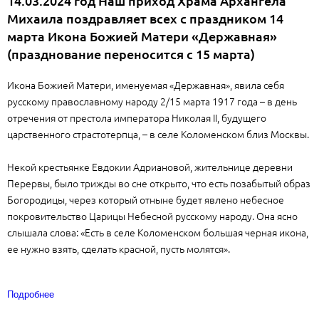
14.03.2024 год Наш приход Храма Архангела
Михаила поздравляет всех с праздником 14
марта Икона Божией Матери «Державная»
(празднование переносится с 15 марта)
Икона Божией Матери, именуемая «Державная», явила себя
русскому православному народу 2/15 марта 1917 года – в день
отречения от престола императора Николая II, будущего
царственного страстотерпца, – в селе Коломенском близ Москвы.
Некой крестьянке Евдокии Адриановой, жительнице деревни
Перервы, было трижды во сне открыто, что есть позабытый образ
Богородицы, через который отныне будет явлено небесное
покровительство Царицы Небесной русскому народу. Она ясно
слышала слова: «Есть в селе Коломенском большая черная икона,
ее нужно взять, сделать красной, пусть молятся».
Подробнее