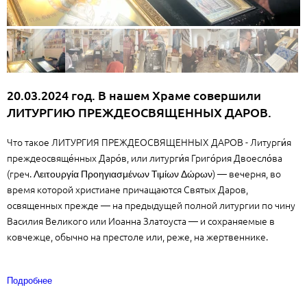
20.03.2024 год. В нашем Храме совершили
ЛИТУРГИЮ ПРЕЖДЕОСВЯЩЕННЫХ ДАРОВ.
Что такое ЛИТУРГИЯ ПРЕЖДЕОСВЯЩЕННЫХ ДАРОВ - Литурги́я
преждеосвяще́нных Даро́в, или литурги́я Григо́рия Двоесло́ва
(греч. Λειτουργία Προηγιασμένων Τιμίων Δώρων) — вечерня, во
время которой христиане причащаются Святых Даров,
освященных прежде — на предыдущей полной литургии по чину
Василия Великого или Иоанна Златоуста — и сохраняемые в
ковчежце, обычно на престоле или, реже, на жертвеннике.
Подробнее