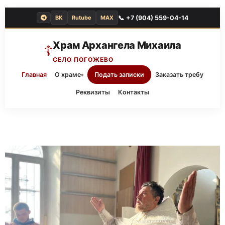
📞 +7 (904) 559-04-14
ВК
Rutube
MAX
Храм Архангела Михаила
☦
СЕЛО ПОГОЖЕВО
Главная
О храме
Подать записки
Заказать требу
▾
Реквизиты
Контакты