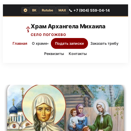
📞 +7 (904) 559-04-14
ВК
Rutube
MAX
Храм Архангела Михаила
☦
СЕЛО ПОГОЖЕВО
Главная
О храме
Подать записки
Заказать требу
▾
Реквизиты
Контакты