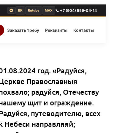
📞 +7 (904) 559-04-14
ВК
Rutube
MAX
Заказать требу
Реквизиты
Контакты
01.08.2024 год. «Радуйся,
Церкве Православныя
похвало; радуйся, Отечеству
нашему щит и ограждение.
Радуйся, путеводителю, всех
к Небеси направляяй;