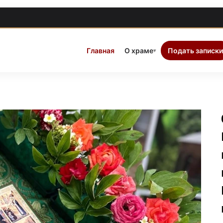
Главная
О храме
Подать записки
▾