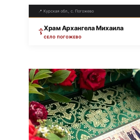
📍 Курская обл., с. Погожево
Храм Архангела Михаила
☦
СЕЛО ПОГОЖЕВО