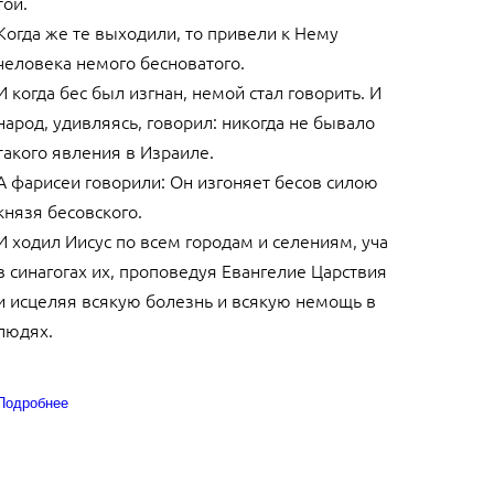
той.
Когда же те выходили, то привели к Нему
человека немого бесноватого.
И когда бес был изгнан, немой стал говорить. И
народ, удивляясь, говорил: никогда не бывало
такого явления в Израиле.
А фарисеи говорили: Он изгоняет бесов силою
князя бесовского.
И ходил Иисус по всем городам и селениям, уча
в синагогах их, проповедуя Евангелие Царствия
и исцеляя всякую болезнь и всякую немощь в
людях.
Подробнее