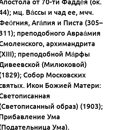
Апостола от 70-ти Фадде́я (ок.
44); мц. Ва́ссы и чад ее, мчч.
Фео́гния, Ага́пия и Писта (305–
311); преподобного Авраа́мия
Смоленского, архимандрита
(XIII); преподобной Ма́рфы
Дивеевской (Милюковой)
(1829); Собор Московских
святых. Икон Божией Матери:
Светописанная
(Светописанный образ) (1903);
Прибавление Ума
(Подательница Ума).