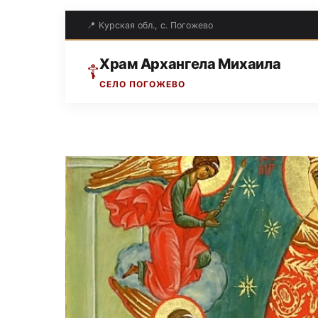
📍 Курская обл., с. Погожево
Храм Архангела Михаила
☦
СЕЛО ПОГОЖЕВО