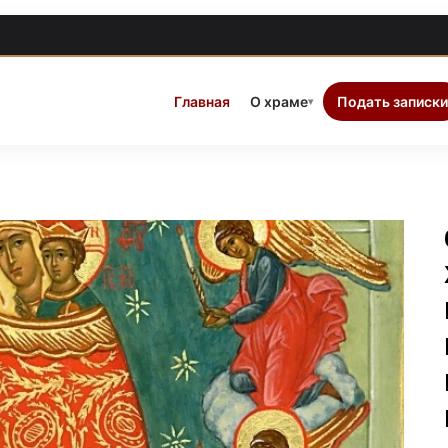
Главная
О храме
Подать записки
▾