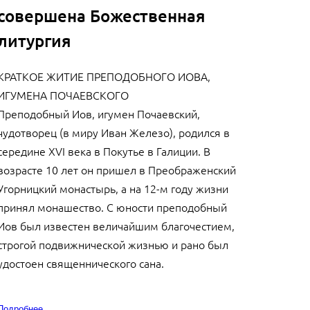
совершена Божественная
литургия
КРАТКОЕ ЖИТИЕ ПРЕПОДОБНОГО ИОВА,
ИГУМЕНА ПОЧАЕВСКОГО
Преподобный Иов, игумен Почаевский,
чудотворец (в миру Иван Железо), родился в
середине ХVI века в Покутье в Галиции. В
возрасте 10 лет он пришел в Преображенский
Угорницкий монастырь, а на 12-м году жизни
принял монашество. С юности преподобный
Иов был известен величайшим благочестием,
строгой подвижнической жизнью и рано был
удостоен священнического сана.
Подробнее