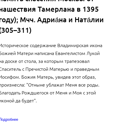
нашествия Тамерлана в 1395
году); Мчч. Адриа́на и Ната́лии
(305–311)
Историческое содержание Владимирская икона
Божией Матери написана Евангелистом Лукой
на доске от стола, за которым трапезовал
Спаситель с Пречистой Матерью и праведным
Иосифом. Божия Матерь, увидев этот образ,
произнесла: "Отныне ублажат Меня все роды.
Благодать Рождшегося от Меня и Моя с этой
иконой да будет".
Подробнее