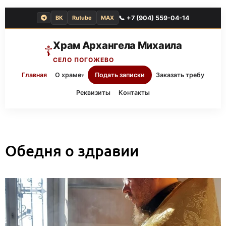
📞 +7 (904) 559-04-14
ВК
Rutube
MAX
Храм Архангела Михаила
☦
СЕЛО ПОГОЖЕВО
Главная
О храме
Подать записки
Заказать требу
▾
Реквизиты
Контакты
Обедня о здравии