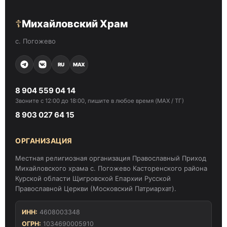
☦
Михайловский Храм
с. Погожево
RU
MAX
8 904 559 04 14
Звоните с 12:00 до 18:00, пишите в любое время (MAX / ТГ)
8 903 027 64 15
ОРГАНИЗАЦИЯ
Местная религиозная организация Православный Приход
Михайловского храма с. Погожево Касторенского района
Курской области Щигровской Епархии Русской
Православной Церкви (Московский Патриархат).
ИНН:
4608003348
ОГРН:
1034690005910