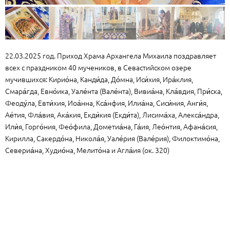
22.03.2025 год. Приход Храма Архангела Михаила поздравляет
всех с праздником 40 мучеников, в Севастийском озере
мучившихся: Кирио́на, Канди́да, До́мна, Иси́хия, Ира́клия,
Смара́гда, Евно́ика, Уале́нта (Вале́нта), Вивиа́на, Кла́вдия, При́ска,
Феоду́ла, Евти́хия, Иоа́нна, Кса́нфия, Илиа́на, Сиси́ния, Анги́я,
Ае́тия, Фла́вия, Ака́кия, Екди́кия (Екди́та), Лисима́ха, Алекса́ндра,
Или́я, Горго́ния, Фео́фила, Дометиа́на, Га́ия, Лео́нтия, Афана́сия,
Кирилла, Сакердо́на, Никола́я, Уале́рия (Вале́рия), Филоктимо́на,
Севериа́на, Худио́на, Мелито́на и Агла́ия (ок. 320)