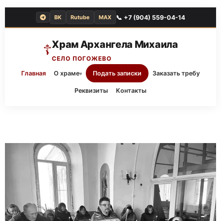
📞 +7 (904) 559-04-14
ВК
Rutube
MAX
Храм Архангела Михаила
☦
СЕЛО ПОГОЖЕВО
Главная
О храме
Подать записки
Заказать требу
▾
Реквизиты
Контакты