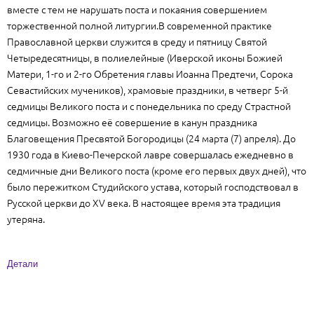
вместе с тем не нарушать поста и покаяния совершением
торжественной полной литургии.В современной практике
Православной церкви служится в среду и пятницу Святой
Четыредесятницы, в полиелейные (Иверской иконы Божией
Матери, 1-го и 2-го Обретения главы Иоанна Предтечи, Сорока
Севастийских мучеников), храмовые праздники, в четверг 5-й
седмицы Великого поста и с понедельника по среду Страстной
седмицы. Возможно её совершение в канун праздника
Благовещения Пресвятой Богородицы (24 марта (7) апреля). До
1930 года в Киево-Печерской лавре совершалась ежедневно в
седмичные дни Великого поста (кроме его первых двух дней), что
было пережитком Студийского устава, который господствовал в
Русской церкви до XV века. В настоящее время эта традиция
утеряна.
Детали