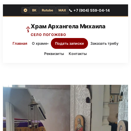
📞 +7 (904) 559-04-14
ВК
Rutube
MAX
Храм Архангела Михаила
☦
СЕЛО ПОГОЖЕВО
Главная
О храме
Подать записки
Заказать требу
▾
Реквизиты
Контакты