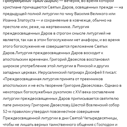
Προηγιασμένων Τιμίων Δώρων) — вечерня, во время которой
христиане причащаются Святых Даров, освященных прежде — на
предыдущей полной литургии по чину Василия Великого или
Иоанна Златоуста — и сохраняемые в ковчежце, обычно на
престоле или, реже, на жертвеннике. Литургия
преждеосвященных Даров в строгом смысле литургией не
является, так как в этом богослужении нет анафоры, и во время
этого богослужения не совершается преложение Святых
Даров.Литургия преждеосвященных Даров восходит к
апостольским временам. Григорий Двоеслов восстановил
широкое употребление этой литургии в Римской и других
западных церквах. Иерусалимский патриарх Досифей II писал:
«Преждеосвященная литургия принята от преемников
апостольских и не есть творение Григория Двоеслова». Однако в
некоторых богослужебных рукописях с XVI века составление
литургии преждеосвященных Даров приписывается святителю
папе римскому Григорию Двоеслову.Шестой Вселенский собор
52-м правилом утвердил повсеместное совершение
Преждеосвященной литургии в дни Святой Четыредесятницы,
чтобы не лишать верных таинственного общения с Господом и