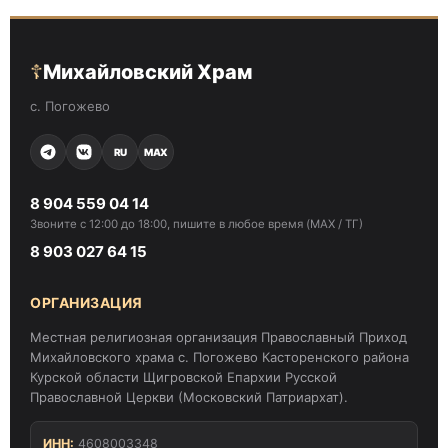
☦
Михайловский Храм
с. Погожево
RU
MAX
8 904 559 04 14
Звоните с 12:00 до 18:00, пишите в любое время (MAX / ТГ)
8 903 027 64 15
ОРГАНИЗАЦИЯ
Местная религиозная организация Православный Приход
Михайловского храма с. Погожево Касторенского района
Курской области Щигровской Епархии Русской
Православной Церкви (Московский Патриархат).
ИНН:
4608003348