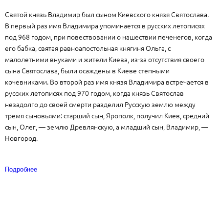
Святой князь Владимир был сыном Киевского князя Святослава.
В первый раз имя Владимира упоминается в русских летописях
под 968 годом, при повествовании о нашествии печенегов, когда
его бабка, святая равноапостольная княгиня Ольга, с
малолетними внуками и жители Киева, из-за отсутствия своего
сына Святослава, были осаждены в Киеве степными
кочевниками. Во второй раз имя князя Владимира встречается в
русских летописях под 970 годом, когда князь Святослав
незадолго до своей смерти разделил Русскую землю между
тремя сыновьями: старший сын, Ярополк, получил Киев, средний
сын, Олег, — землю Древлянскую, а младший сын, Владимир, —
Новгород.
Подробнее