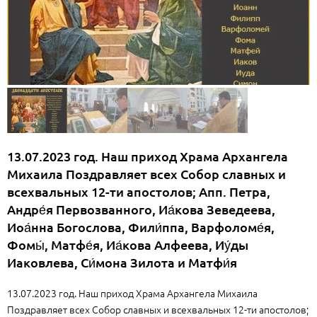
13.07.2023 год. Наш приход Храма Архангела
Михаила Поздравляет всех Собор славных и
всехвальных 12-ти апостолов; Апп. Петра,
Андре́я Первозванного, Иа́кова Зеведеева,
Иоа́нна Богослова, Фили́ппа, Варфоломе́я,
Фомы́, Матфе́я, Иа́кова Алфеева, Иу́ды
Иаковлева, Си́мона Зилота и Матфи́я
13.07.2023 год. Наш приход Храма Архангела Михаила
Поздравляет всех Собор славных и всехвальных 12-ти апостолов;