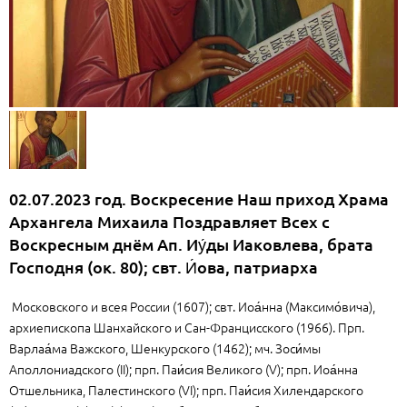
02.07.2023 год. Воскресение Наш приход Храма
Архангела Михаила Поздравляет Всех с
Воскресным днём Ап. Иу́ды Иаковлева, брата
Господня (ок. 80); свт. И́ова, патриарха
Московского и всея России (1607); свт. Иоа́нна (Максимо́вича),
архиепископа Шанхайского и Сан-Францисского (1966). Прп.
Варлаа́ма Важского, Шенкурского (1462); мч. Зоси́мы
Аполлониадского (II); прп. Паи́сия Великого (V); прп. Иоа́нна
Отшельника, Палестинского (VI); прп. Паи́сия Хилендарского