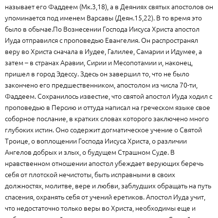
называет его Фаддеем (Мк.3,18), а в Деяниях святых апостолов он
упоминается под именем Варсавы (Деян.15,22). В то время это
было в обычае.По Вознесении Господа Иисуса Христа апостол
Иуда отправился с проповедью Евангелия. Он распространял
веру во Христа сначала в Иудее, Галилее, Самарии и Идумее, а
затем – в странах Аравии, Сирии и Месопотамии и, наконец,
пришел в город Эдессу. Здесь он завершил то, что не было
закончено его предшественником, апостолом из числа 70-ти,
Фаддеем. Сохранилось известие, что святой апостол Иуда ходил с
проповедью в Персию и оттуда написал на греческом языке свое
соборное послание, в кратких словах которого заключено много
глубоких истин. Оно содержит догматическое учение о Святой
Троице, о воплощении Господа Иисуса Христа, о различии
Ангелов добрых и злых, о будущем Страшном Суде. В
нравственном отношении апостол убеждает верующих беречь
себя от плотской нечистоты, быть исправными в своих
должностях, молитве, вере и любви, заблудших обращать на путь
спасения, охранять себя от учений еретиков. Апостол Иуда учит,
что недостаточно только веры во Христа, необходимы еще и