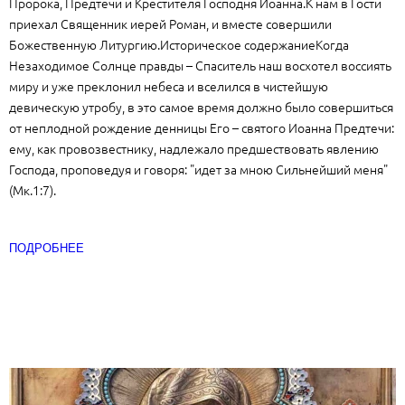
Пророка, Предтечи и Крестителя Господня Иоанна.К нам в Гости
приехал Священник иерей Роман, и вместе совершили
Божественную Литургию.Историческое содержаниеКогда
Незаходимое Солнце правды – Спаситель наш восхотел воссиять
миру и уже преклонил небеса и вселился в чистейшую
девическую утробу, в это самое время должно было совершиться
от неплодной рождение денницы Его – святого Иоанна Предтечи:
ему, как провозвестнику, надлежало предшествовать явлению
Господа, проповедуя и говоря: "идет за мною Сильнейший меня"
(Мк.1:7).
ПОДРОБНЕЕ