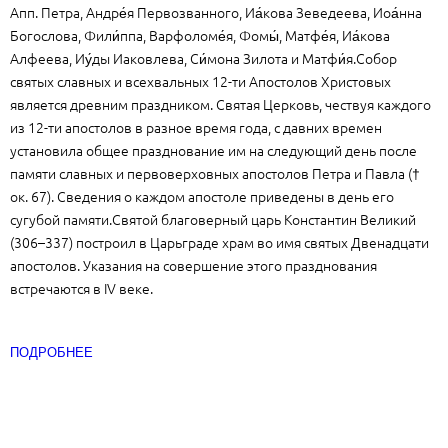
Апп. Петра, Андре́я Первозванного, Иа́кова Зеведеева, Иоа́нна
Богослова, Фили́ппа, Варфоломе́я, Фомы́, Матфе́я, Иа́кова
Алфеева, Иу́ды Иаковлева, Си́мона Зилота и Матфи́я.Собор
святых славных и всехвальных 12-ти Апостолов Христовых
является древним праздником. Святая Церковь, чествуя каждого
из 12-ти апостолов в разное время года, с давних времен
установила общее празднование им на следующий день после
памяти славных и первоверховных апостолов Петра и Павла (†
ок. 67). Сведения о каждом апостоле приведены в день его
сугубой памяти.Святой благоверный царь Константин Великий
(306–337) построил в Царьграде храм во имя святых Двенадцати
апостолов. Указания на совершение этого празднования
встречаются в IV веке.
ПОДРОБНЕЕ