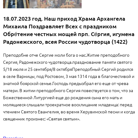
18.07.2023 год. Наш приход Храма Архангела
Михаила Поздравляет Всех с праздником
Обре́тение честных мощей прп. Се́ргия, игумена
Радонежского, всея России чудотворца (1422)
Преподобне отче Сергие моли бога о нас.Житие преподобного
Сергия, Радонежского чудотворца.празднование памяти святого
5/18 июля и 25 сентября/8 октябряПреподобный Сергий родился
в селе Варницы, под Ростовом, 3 мая 1314 года в благочестивой и
знатной боярской семье.Господь предызбрал его еще от чрева
матери. В житии преподобного Сергия повествуется о том, что за
Божественной Литургией еще до рождения сына его мать и
молящиеся слышали троекратное восклицание младенца: перед
чтением Святого Евангелия, во время Херувимской песни и когда
священник произнес: «Святая святым».