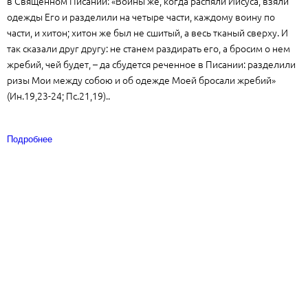
в Священном Писании: «Воины же, когда распяли Иисуса, взяли
одежды Его и разделили на четыре части, каждому воину по
части, и хитон; хитон же был не сшитый, а весь тканый сверху. И
так сказали друг другу: не станем раздирать его, а бросим о нем
жребий, чей будет, – да сбудется реченное в Писании: разделили
ризы Мои между собою и об одежде Моей бросали жребий»
(Ин.19,23-24; Пс.21,19)..
Подробнее