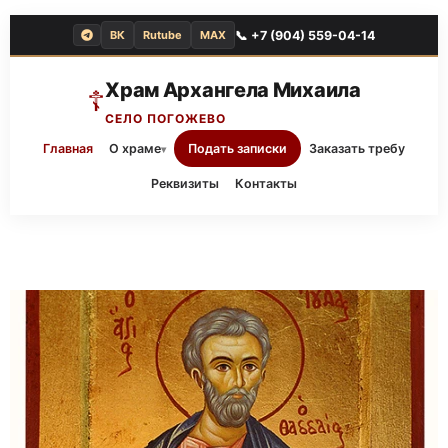
📞 +7 (904) 559-04-14
ВК
Rutube
MAX
Храм Архангела Михаила
☦
СЕЛО ПОГОЖЕВО
Главная
О храме
Подать записки
Заказать требу
▾
Реквизиты
Контакты