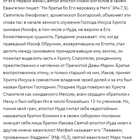
от его первой жены.Святой апостол Иоанн Богослов в своем
Евангелии пишет: "Ни братья бо Его вероваху в Него" (Ин.7,5).
Святитель Феофилакт, архиепископ Болгарский, объясняет эти
слова так: в начале земного служения Господа Иисуса Христа
сыновья Иосифа, в том числе и Иуда, не верили в Его
Божественную сущность. Предание указывает, что, когда
праведный Иосиф Обручник, возвратившись из Египта, стал
делить между сыновьями принадлежавшую ему землю, он
пожелал выделить часть и Христу Спасителю, рожденному
преестественно и нетленно от Пречистой Девы Марии. Братья
воспротивились этому, и только старший из них, Иаков, принял
Христа Иисуса в совместное владение своей долей и за это был
назван братом Господним. Позднее Иуда поверил во Христа
Спасителя как ожидаемого Мессию, всем сердцем обратился к
Нему и был избран Им в число ближайших 12-ти учеников. Но,
помня свой грех, апостол Иуда считал себя недостойным
называться братом Божиим и в своем соборном послании
именует себя лишь братом Иакова.Святой апостол Иуда имел и
другие имена: евангелист Матфей называет его "Леввеем,
прозванным Фаддеем" (Мф.10,3), святой евангелист Марк тоже