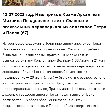
12.07.2023 год. Наш приход Храма Архангела
Михаила Поздравляет всех с Славных и
всехвальных первоверховных апостолов Петра
и Павла (67)
Историческое содержаниеПочитание святых апостолов Петра и
Павла началось сразу же после их казни. Место их погребения
было священно для первых христиан. В IV веке святым
равноапостольным Константином Великим (†337; память 21 мая
ст. ст.) были воздвигнуты храмы в честь святых первоверховных
апостолов в Риме и Константинополе. Совместное их
празднование — 29 июня (ст. ст.) — было сильно распространено
уже в первые века христианства. Празднуя в этот день память
первоверховных апостолов, Православная Церковь прославляет
духовную твердость святого Петра и разум святого Павла,
воспевает в них образ обращения согрешающих и
исправляющихся: в апостоле Петре — образ отвергшегося от