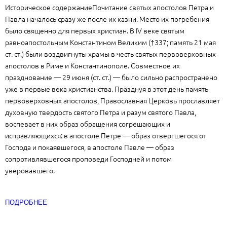
Историческое содержаниеПочитание святых апостолов Петра и
Павла началось сразу же после их казни. Место их погребения
было священно для первых христиан. В IV веке святым
равноапостольным Константином Великим (†337; память 21 мая
ст. ст.) были воздвигнуты храмы в честь святых первоверховных
апостолов в Риме и Константинополе. Совместное их
празднование — 29 июня (ст. ст.) — было сильно распространено
уже в первые века христианства. Празднуя в этот день память
первоверховных апостолов, Православная Церковь прославляет
духовную твердость святого Петра и разум святого Павла,
воспевает в них образ обращения согрешающих и
исправляющихся: в апостоле Петре — образ отвергшегося от
Господа и покаявшегося, в апостоле Павле — образ
сопротивлявшегося проповеди Господней и потом
уверовавшего.
ПОДРОБНЕЕ